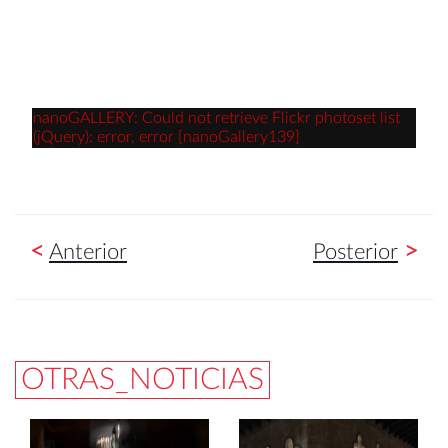
nanoGALLERY: Could not retrieve Flickr photoset list
(jQuery): error, error [nanoGallery139]
<
>
Anterior
Posterior
OTRAS_NOTICIAS