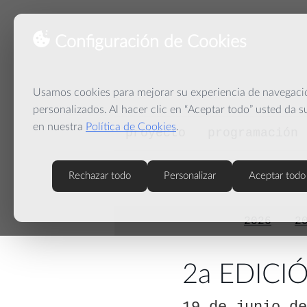
Configuración de Cookies
Usamos cookies para mejorar su experiencia de navegación
personalizados. Al hacer clic en “Aceptar todo” usted da 
en nuestra
Política de Cookies
.
proyecto
programación
Rechazar todo
Personalizar
Aceptar todo
2026
2
2a EDICI