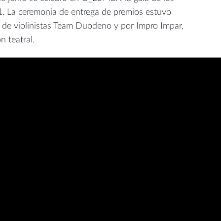
. La ceremonia de entrega de premios estuvo
 de violinistas Team Duodeno y por Impro Impar,
n teatral.