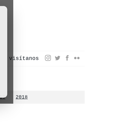
visítanos
19
2018