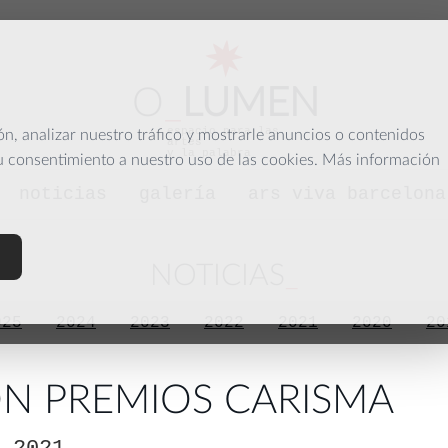
O
_
LUMEN
espacio para las
, analizar nuestro tráfico y mostrarle anuncios o contenidos
artes
y la palabra
su consentimiento a nuestro uso de las cookies. Más información
noticias
galería
ars viva barcelona
NOTICIAS
025
2024
2023
2022
2021
2020
20
ÓN PREMIOS CARISMA