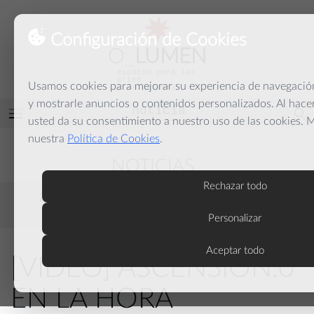
Configuración de Cookies
O
_
LUMEN
espacio para las
artes
Usamos cookies para mejorar su experiencia de navegación,
y la palabra
y mostrarle anuncios o contenidos personalizados. Al hacer
noticia
Abrir
usted da su consentimiento a nuestro uso de las cookies. 
menú
nuestra
Política de Cookies
.
NOTICIAS
Rechazar todo
2026
2025
2024
2023
2022
2021
2020
2019
2018
Personalizar
Aceptar todo
[VIDEO] ASCENSIÓN.0
EN LA HORA