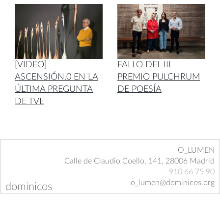
[VIDEO]
FALLO DEL III
ASCENSIÓN.0 EN LA
PREMIO PULCHRUM
ÚLTIMA PREGUNTA
DE POESÍA
DE TVE
O_LUMEN
Calle de Claudio Coello, 141, 28006 Madrid
910 66 75 90
o_lumen@dominicos.org
dominicos