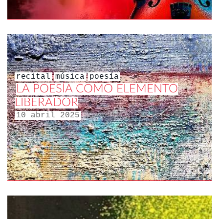
recital
música
poesía
LA POESÍA COMO ELEMENTO
LIBERADOR
10 abril 2025