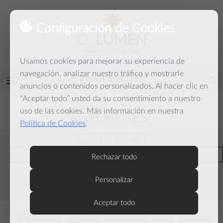
Configuración de Cookies
O
_
LUMEN
espacio para las
artes
Usamos cookies para mejorar su experiencia de
y la palabra
navegación, analizar nuestro tráfico y mostrarle
programación
Abrir
anuncios o contenidos personalizados. Al hacer clic en
menú
“Aceptar todo” usted da su consentimiento a nuestro
uso de las cookies. Más información en nuestra
ANTERIORES
Política de Cookies
.
anteriores
actuales
Rechazar todo
2026
2025
2024
2023
2022
Personalizar
2021
2020
2019
2018
Aceptar todo
*
*
*
*
*
arte lumínico
coloquio
conferencia
danza
escultura