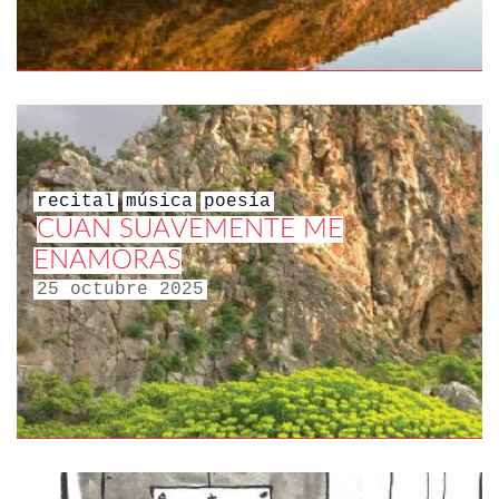
recital
música
poesía
CÚAN SUAVEMENTE ME
ENAMORAS
25 octubre 2025