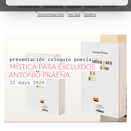
*
*
*
*
*
exposición
fotografía
música
pintura
poesía
*
*
*
presentación
recital
teatro
presentación
coloquio
poesía
MÍSTICA PARA EXCLUIDOS -
ANTONIO PRAENA
22 mayo 2026