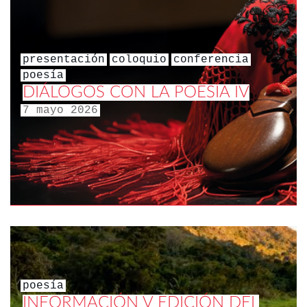
presentación
coloquio
conferencia
poesía
DIÁLOGOS CON LA POESÍA IV
7 mayo 2026
poesía
INFORMACIÓN V EDICIÓN DEL