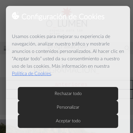
Configuración de Cookies
O
_
LUMEN
espacio para las
artes
Usamos cookies para mejorar su experiencia de
y la palabra
navegación, analizar nuestro tráfico y mostrarle
programación
Abrir
anuncios o contenidos personalizados. Al hacer clic en
menú
“Aceptar todo” usted da su consentimiento a nuestro
uso de las cookies. Más información en nuestra
PROGRAMACIÓN
Política de Cookies
.
anteriores
actuales
Rechazar todo
Personalizar
septiembre
Aceptar todo