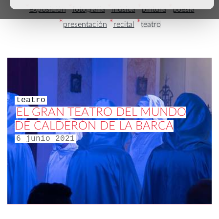
*
*
*
*
*
exposición
fotografía
música
pintura
poesía
*
*
*
presentación
recital
teatro
teatro
EL GRAN TEATRO DEL MUNDO
DE CALDERÓN DE LA BARCA
6 junio 2021