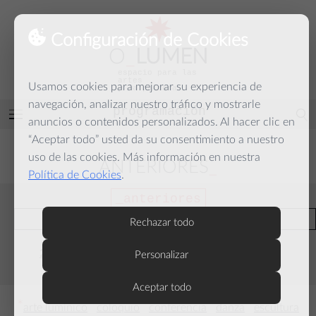
Configuración de Cookies
O
_
LUMEN
espacio para las
artes
Usamos cookies para mejorar su experiencia de
y la palabra
navegación, analizar nuestro tráfico y mostrarle
programación
Abrir
anuncios o contenidos personalizados. Al hacer clic en
menú
“Aceptar todo” usted da su consentimiento a nuestro
uso de las cookies. Más información en nuestra
ANTERIORES
Política de Cookies
.
anteriores
actuales
Rechazar todo
2026
2025
2024
2023
2022
Personalizar
2021
2020
2019
2018
Aceptar todo
*
*
*
*
*
arte lumínico
coloquio
conferencia
danza
escultura