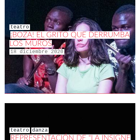
teatro
¡BOZA! EL GRITO QUE DERRUMBA
LOS MUROS
18 diciembre 2020
teatro
danza
REPRESENTACIÓN DE "LA INSIGNE