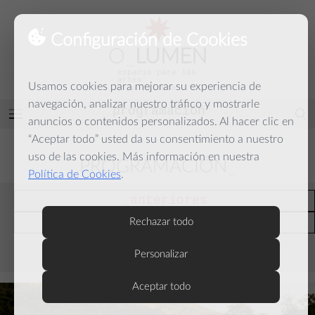
Configuración de Cookies
O
_
LUMEN
espacio para las
artes
Usamos cookies para mejorar su experiencia de
y la palabra
navegación, analizar nuestro tráfico y mostrarle
programación
Abrir
anuncios o contenidos personalizados. Al hacer clic en
menú
“Aceptar todo” usted da su consentimiento a nuestro
uso de las cookies. Más información en nuestra
PROGRAMACIÓN
Política de Cookies
.
anteriores
actuales
Rechazar todo
Personalizar
septiembre
Aceptar todo