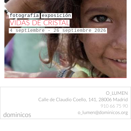
fotografía
exposición
VIDAS DE CRISTAL
4 septiembre - 26 septiembre 2026
O_LUMEN
Calle de Claudio Coello, 141, 28006 Madrid
910 66 75 90
o_lumen@dominicos.org
dominicos