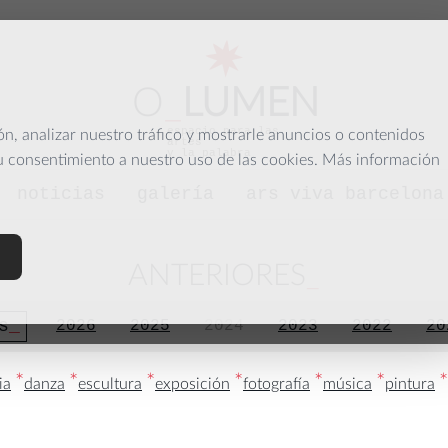
O
_
LUMEN
espacio para las
, analizar nuestro tráfico y mostrarle anuncios o contenidos
artes
y la palabra
su consentimiento a nuestro uso de las cookies. Más información
noticias
galería
ars viva barcelona
ANTERIORES
s
2026
2025
2024
2023
2022
20
*
*
*
*
*
*
*
ia
danza
escultura
exposición
fotografía
música
pintura