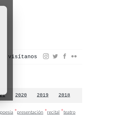
visítanos
21
2020
2019
2018
*
*
*
poesía
presentación
recital
teatro