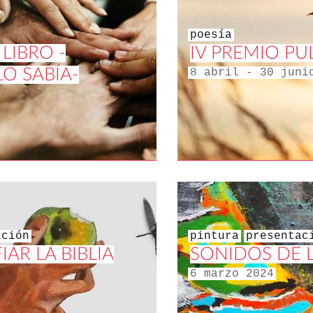
poesía
LIBRO -
IV PREMIO P
LO SABÍA-
8 abril - 30 juni
ición
pintura
presentac
AR LA BIBLIA
SONIDOS DE 
6 marzo 2024