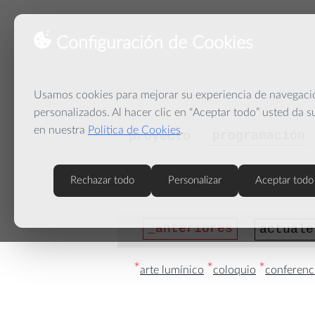
Configuración de Cookies
Usamos cookies para mejorar su experiencia de navegación
personalizados. Al hacer clic en “Aceptar todo” usted da 
en nuestra
Política de Cookies
.
programación
proyecto
Rechazar todo
Personalizar
Aceptar todo
anteriores
actuale
*
*
*
arte lumínico
coloquio
conferenc