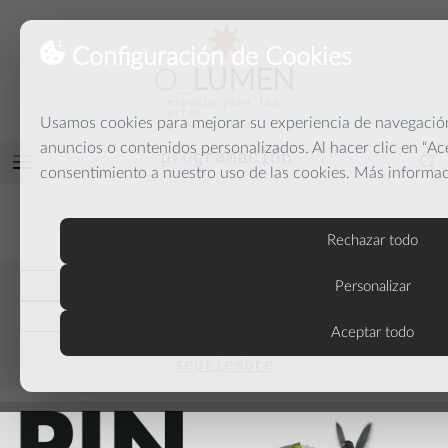
Configuración de Cookies
O
_
LUMEN
espacio para las
artes
Usamos cookies para mejorar su experiencia de navegación,
y la palabra
anuncios o contenidos personalizados. Al hacer clic en “Ac
programación
Abrir
consentimiento a nuestro uso de las cookies. Más informa
menú
PROGRAMACIÓN
Rechazar todo
anteriores
Personalizar
actuales
Aceptar todo
septiembre