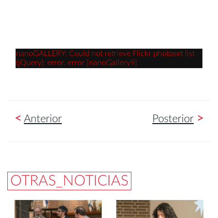
nanoGALLERY: Could not retrieve Flickr photoset list
(jQuery): error, error [nanoGallery9]
<
>
Anterior
Posterior
OTRAS_NOTICIAS