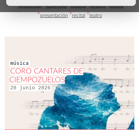
*
*
*
*
*
exposición
fotografía
música
pintura
poesía
*
*
*
presentación
recital
teatro
música
CORO CANTARES DE
CIEMPOZUELOS
20 junio 2026