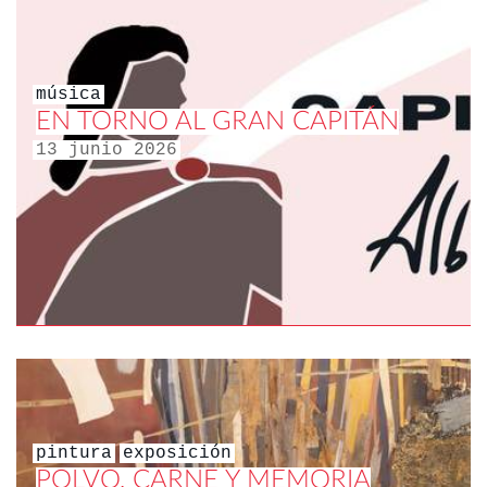
música
EN TORNO AL GRAN CAPITÁN
13 junio 2026
pintura
exposición
POLVO, CARNE Y MEMORIA