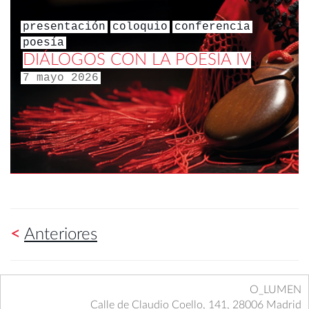
presentación
coloquio
conferencia
poesía
DIÁLOGOS CON LA POESÍA IV
7 mayo 2026
<
Anteriores
O_LUMEN
Calle de Claudio Coello, 141, 28006 Madrid