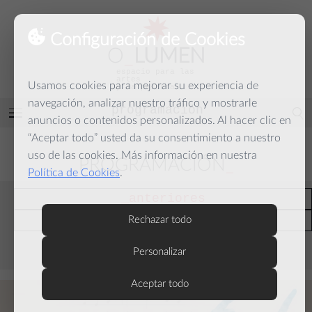
Configuración de Cookies
O
_
LUMEN
espacio para las
artes
Usamos cookies para mejorar su experiencia de
y la palabra
navegación, analizar nuestro tráfico y mostrarle
programación
Abrir
anuncios o contenidos personalizados. Al hacer clic en
menú
“Aceptar todo” usted da su consentimiento a nuestro
uso de las cookies. Más información en nuestra
PROGRAMACIÓN
Política de Cookies
.
anteriores
actuales
Rechazar todo
Personalizar
septiembre
Aceptar todo