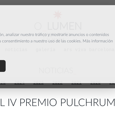
O
_
LUMEN
espacio para las
, analizar nuestro tráfico y mostrarle anuncios o contenidos
artes
y la palabra
su consentimiento a nuestro uso de las cookies. Más información
noticias
galería
ars viva barcelona
NOTICIAS
025
2024
2023
2022
2021
2020
20
L IV PREMIO PULCHRUM