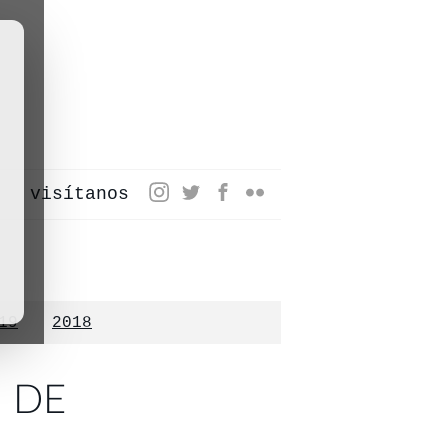
visítanos
19
2018
 DE