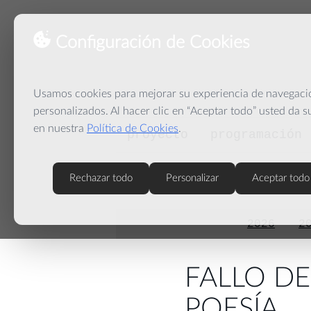
Configuración de Cookies
Usamos cookies para mejorar su experiencia de navegación
personalizados. Al hacer clic en “Aceptar todo” usted da 
en nuestra
Política de Cookies
.
proyecto
programación
Rechazar todo
Personalizar
Aceptar todo
2026
2
FALLO DE
POESÍA