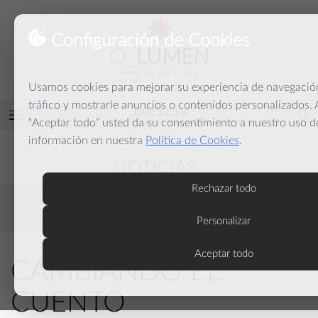
Configuración de Cookies
O
_
LUMEN
espacio para las
artes
Usamos cookies para mejorar su experiencia de navegación
y la palabra
tráfico y mostrarle anuncios o contenidos personalizados. A
noticia
Abrir
“Aceptar todo” usted da su consentimiento a nuestro uso d
menú
información en nuestra
Política de Cookies
.
NOTICIAS
Rechazar todo
2026
2025
2024
2023
2022
2021
2020
2019
2018
Personalizar
Aceptar todo
CAMBIANDO EL
CUENTO