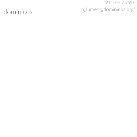
910 66 75 90
o_lumen@dominicos.org
dominicos