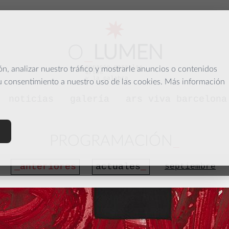
O
_
LUMEN
espacio para las
, analizar nuestro tráfico y mostrarle anuncios o contenidos
artes
y la palabra
su consentimiento a nuestro uso de las cookies. Más información
noticias
galería
ars viva barcelona
PROGRAMACIÓN
anteriores
actuales
septiembre