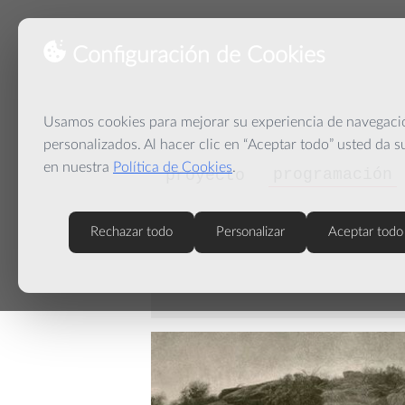
Configuración de Cookies
Usamos cookies para mejorar su experiencia de navegación
personalizados. Al hacer clic en “Aceptar todo” usted da 
en nuestra
Política de Cookies
.
programación
proyecto
Rechazar todo
Personalizar
Aceptar todo