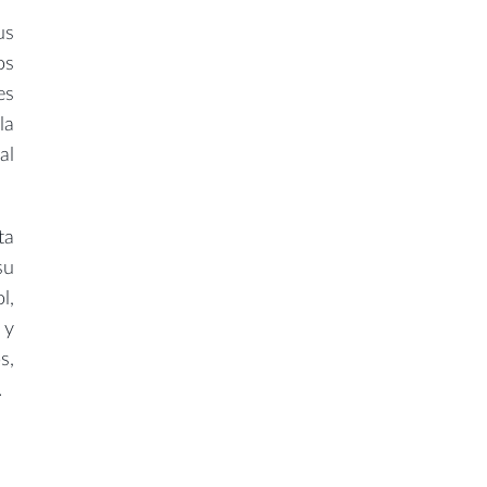
us
os
es
la
al
ta
su
l,
 y
s,
.