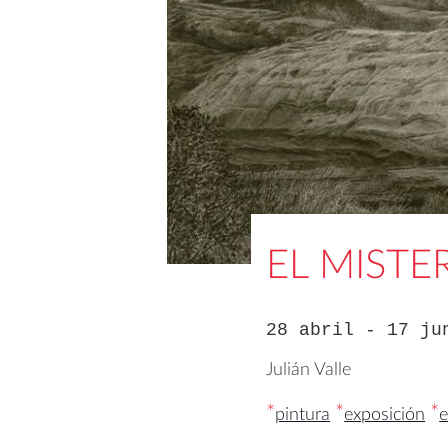
EL MISTE
28 abril - 17 ju
Julián Valle
*
*
*
pintura
exposición
e