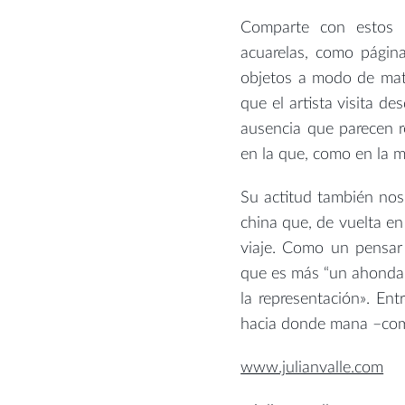
Comparte con estos ú
acuarelas, como págin
objetos a modo de mate
que el artista visita d
ausencia que parecen r
en la que, como en la m
Su actitud también nos p
china que, de vuelta en
viaje. Como un pensar 
que es más “un ahondar”
la representación». En
hacia donde mana –com
www.julianvalle.com