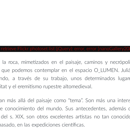
trieve Flickr photoset list (jQuery): error, error [nanoGallery20
 la roca, mimetizados en el paisaje, caminos y necrópoli
lo que podemos contemplar en el espacio O_LUMEN. Juli
ando, a través de su trabajo, unos determinados lugar
tat y el eremitismo rupestre altomedieval.
an más allá del paisaje como “tema”. Son más una inten
l de conocimiento del mundo. Sus antecedentes, además 
s del s. XIX, son otros excelentes artistas no tan conocid
pasado, en las expediciones científicas.