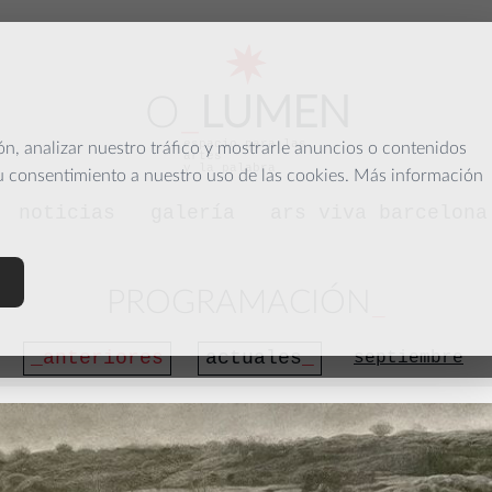
O
_
LUMEN
espacio para las
, analizar nuestro tráfico y mostrarle anuncios o contenidos
artes
y la palabra
su consentimiento a nuestro uso de las cookies. Más información
noticias
galería
ars viva barcelona
PROGRAMACIÓN
anteriores
actuales
septiembre