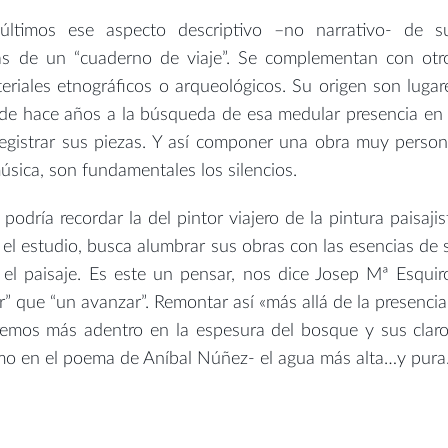
ltimos ese aspecto descriptivo –no narrativo- de s
as de un “cuaderno de viaje”. Se complementan con otr
riales etnográficos o arqueológicos. Su origen son lugar
esde hace años a la búsqueda de esa medular presencia en 
egistrar sus piezas. Y así componer una obra muy person
úsica, son fundamentales los silencios.
odría recordar la del pintor viajero de la pintura paisajis
 el estudio, busca alumbrar sus obras con las esencias de 
el paisaje. Es este un pensar, nos dice Josep Mª Esquiro
 que “un avanzar”. Remontar así «más allá de la presencia
tremos más adentro en la espesura del bosque y sus claro
o en el poema de Aníbal Núñez- el agua más alta…y pura