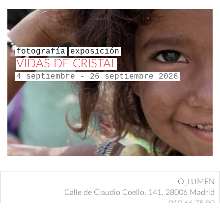
fotografía
exposición
VIDAS DE CRISTAL
4 septiembre - 26 septiembre 2026
O_LUMEN
Calle de Claudio Coello, 141, 28006 Madrid
910 66 75 90
o_lumen@dominicos.org
dominicos