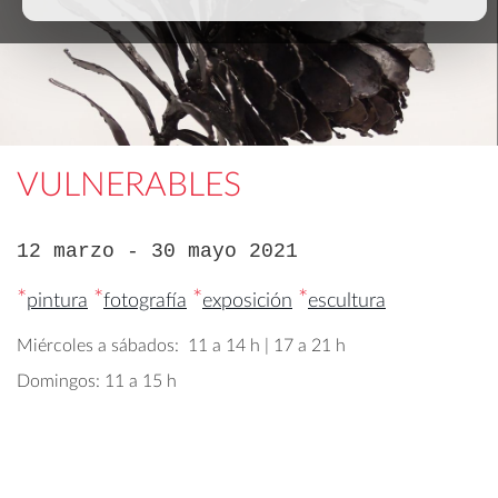
VULNERABLES
12 marzo - 30 mayo 2021
*
*
*
*
pintura
fotografía
exposición
escultura
Miércoles a sábados: 11 a 14 h | 17 a 21 h
Domingos: 11 a 15 h