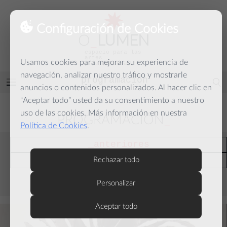
Configuración de Cookies
O
_
LUMEN
espacio para las
artes
Usamos cookies para mejorar su experiencia de
y la palabra
navegación, analizar nuestro tráfico y mostrarle
programación
Abrir
anuncios o contenidos personalizados. Al hacer clic en
menú
“Aceptar todo” usted da su consentimiento a nuestro
uso de las cookies. Más información en nuestra
PROGRAMACIÓN
Política de Cookies
.
anteriores
actuales
Rechazar todo
Personalizar
septiembre
Aceptar todo