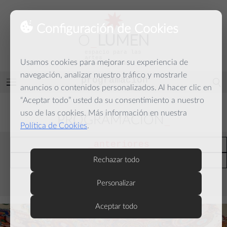
Configuración de Cookies
O
_
LUMEN
espacio para las
artes
Usamos cookies para mejorar su experiencia de
y la palabra
navegación, analizar nuestro tráfico y mostrarle
programación
Abrir
anuncios o contenidos personalizados. Al hacer clic en
menú
“Aceptar todo” usted da su consentimiento a nuestro
uso de las cookies. Más información en nuestra
PROGRAMACIÓN
Política de Cookies
.
anteriores
actuales
Rechazar todo
Personalizar
septiembre
Aceptar todo