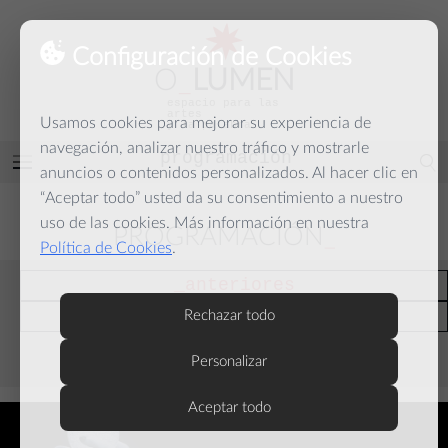
Configuración de Cookies
O
_
LUMEN
espacio para las
artes
Usamos cookies para mejorar su experiencia de
y la palabra
navegación, analizar nuestro tráfico y mostrarle
programación
Abrir
anuncios o contenidos personalizados. Al hacer clic en
menú
“Aceptar todo” usted da su consentimiento a nuestro
uso de las cookies. Más información en nuestra
PROGRAMACIÓN
Política de Cookies
.
anteriores
actuales
Rechazar todo
Personalizar
septiembre
Aceptar todo