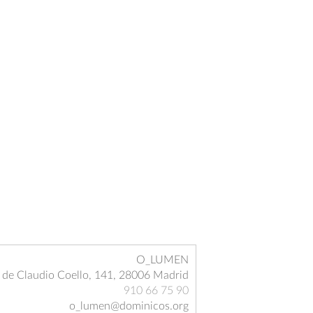
O_LUMEN
e de Claudio Coello, 141, 28006 Madrid
910 66 75 90
o_lumen@dominicos.org