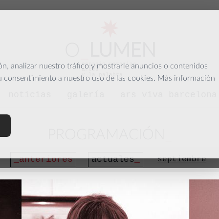
O
_
LUMEN
espacio para las
, analizar nuestro tráfico y mostrarle anuncios o contenidos
artes
y la palabra
su consentimiento a nuestro uso de las cookies. Más información
noticias
galería
ars viva barcelona
PROGRAMACIÓN
anteriores
actuales
septiembre