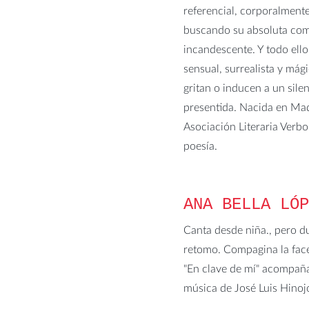
referencial, corporalmente
buscando su absoluta comp
incandescente. Y todo ello
sensual, surrealista y mág
gritan o inducen a un sile
presentida. Nacida en Madr
Asociación Literaria Verb
poesía.
ANA BELLA LÓ
Canta desde niña., pero d
retomo.
Compagina la face
"En clave de mí" acompañ
música de José Luis Hinojo