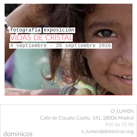
fotografía
exposición
VIDAS DE CRISTAL
4 septiembre - 26 septiembre 2026
O_LUMEN
Calle de Claudio Coello, 141, 28006 Madrid
910 66 75 90
o_lumen@dominicos.org
dominicos