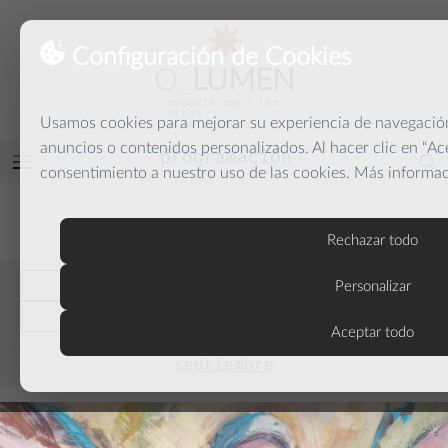
Configuración de Cookies
O
_
LUMEN
espacio para las
artes
Usamos cookies para mejorar su experiencia de navegación,
y la palabra
anuncios o contenidos personalizados. Al hacer clic en “Ac
programación
Abrir
consentimiento a nuestro uso de las cookies. Más informa
menú
PROGRAMACIÓN
Rechazar todo
anteriores
Personalizar
actuales
Aceptar todo
septiembre