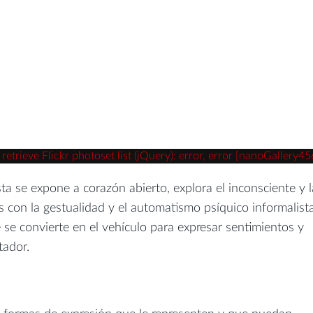
trieve Flickr photoset list (jQuery): error, error [nanoGallery45
sta se expone a corazón abierto, explora el inconsciente y l
s con la gestualidad y el automatismo psíquico informalista
e se convierte en el vehículo para expresar sentimientos y
tador.