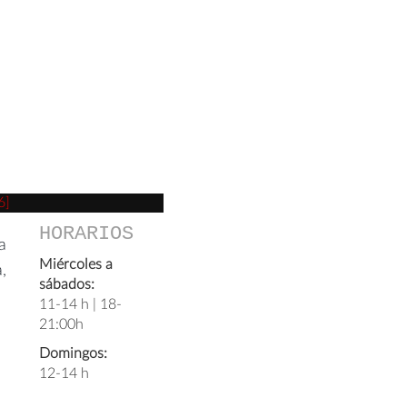
6]
HORARIOS
a
Miércoles a
,
sábados:
11-14 h | 18-
21:00h
Domingos:
12-14 h