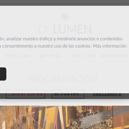
O
_
LUMEN
espacio para las
, analizar nuestro tráfico y mostrarle anuncios o contenidos
artes
y la palabra
su consentimiento a nuestro uso de las cookies. Más información
noticias
galería
ars viva barcelona
PROGRAMACIÓN
anteriores
actuales
septiembre