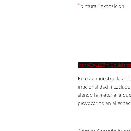
*
*
pintura
exposición
nanoGALLERY: Could not re
En esta muestra, la arti
irracionalidad mezclado
siendo la materia la qu
provocarlos en el espec