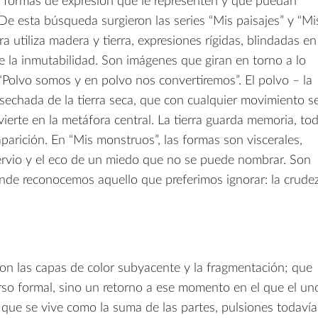
formas de expresión que le representen y que puedan
 De esta búsqueda surgieron las series “Mis paisajes” y “Mi
a utiliza madera y tierra, expresiones rígidas, blindadas en
de la inmutabilidad. Son imágenes que giran en torno a lo
. “Polvo somos y en polvo nos convertiremos”. El polvo – la
echada de la tierra seca, que con cualquier movimiento s
vierte en la metáfora central. La tierra guarda memoria, to
aparición. En “Mis monstruos”, las formas son viscerales,
nervio y el eco de un miedo que no se puede nombrar. Son
de reconocemos aquello que preferimos ignorar: la crude
on las capas de color subyacente y la fragmentación; que
rso formal, sino un retorno a ese momento en el que el un
l que se vive como la suma de las partes, pulsiones todavía