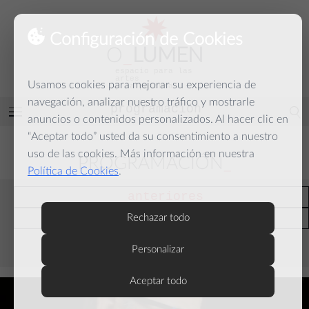
Configuración de Cookies
O
_
LUMEN
espacio para las
artes
Usamos cookies para mejorar su experiencia de
y la palabra
navegación, analizar nuestro tráfico y mostrarle
programación
Abrir
anuncios o contenidos personalizados. Al hacer clic en
menú
“Aceptar todo” usted da su consentimiento a nuestro
uso de las cookies. Más información en nuestra
PROGRAMACIÓN
Política de Cookies
.
anteriores
actuales
Rechazar todo
Personalizar
septiembre
Aceptar todo