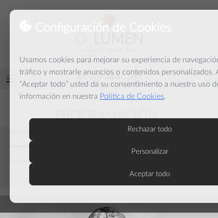
Configuración de Cookies
O
_
LUMEN
espacio para las
artes
Usamos cookies para mejorar su experiencia de navegación
y la palabra
tráfico y mostrarle anuncios o contenidos personalizados. A
programación
Abrir
“Aceptar todo” usted da su consentimiento a nuestro uso d
menú
información en nuestra
Política de Cookies
.
PROGRAMACIÓN
Rechazar todo
anteriores
Personalizar
actuales
Aceptar todo
septiembre