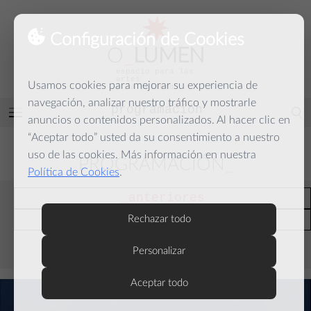
Configuración de Cookies
O
_
LUMEN
espacio para las
artes
Usamos cookies para mejorar su experiencia de
y la palabra
navegación, analizar nuestro tráfico y mostrarle
programación
Abrir
anuncios o contenidos personalizados. Al hacer clic en
menú
“Aceptar todo” usted da su consentimiento a nuestro
uso de las cookies. Más información en nuestra
PROGRAMACIÓN
Política de Cookies
.
anteriores
actuales
Rechazar todo
Personalizar
septiembre
Aceptar todo