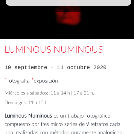
LUMINOUS NUMINOUS
10 septiembre - 11 octubre 2020
*
*
fotografía
exposición
Miércoles a sábados: 11 a 14 h | 17 a 21 h.
Domingos:
11 a 15 h.
Luminous Numinous
es un trabajo fotográfico
compuesto por tres micro series de 9 retratos cada
una, realizadas con métodos puramente analógicos