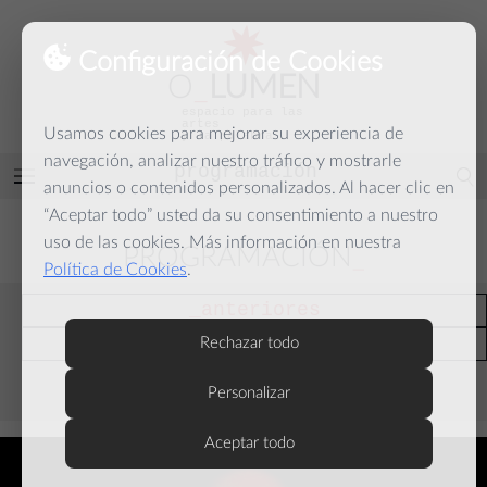
Configuración de Cookies
O
_
LUMEN
espacio para las
artes
Usamos cookies para mejorar su experiencia de
y la palabra
navegación, analizar nuestro tráfico y mostrarle
programación
Abrir
anuncios o contenidos personalizados. Al hacer clic en
menú
“Aceptar todo” usted da su consentimiento a nuestro
uso de las cookies. Más información en nuestra
PROGRAMACIÓN
Política de Cookies
.
anteriores
actuales
Rechazar todo
Personalizar
septiembre
Aceptar todo