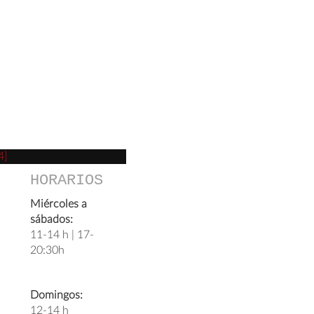
4]
HORARIOS
Miércoles a
sábados:
11-14 h | 17-
20:30h
Domingos:
12-14 h