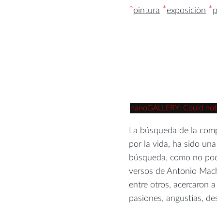
*
*
*
pintura
exposición
p
nanoGALLERY: Could not re
La búsqueda de la comp
por la vida, ha sido un
búsqueda, como no podí
versos de Antonio Macha
entre otros, acercaron a
pasiones, angustias, de