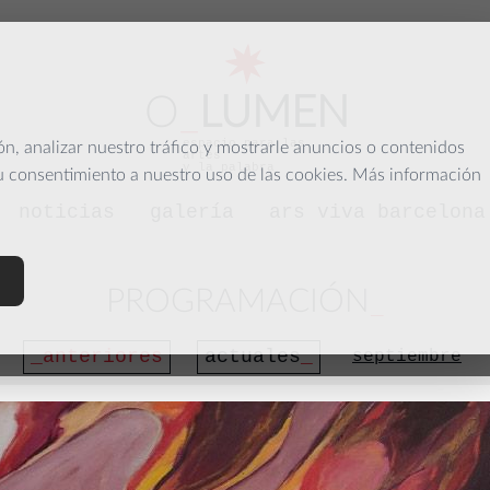
O
_
LUMEN
espacio para las
, analizar nuestro tráfico y mostrarle anuncios o contenidos
artes
y la palabra
su consentimiento a nuestro uso de las cookies. Más información
noticias
galería
ars viva barcelona
PROGRAMACIÓN
anteriores
actuales
septiembre