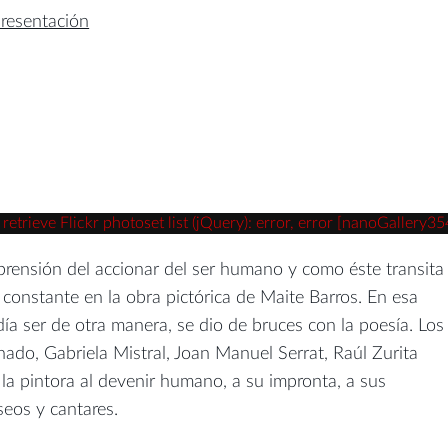
resentación
trieve Flickr photoset list (jQuery): error, error [nanoGallery35
rensión del accionar del ser humano y como éste transita
a constante en la obra pictórica de Maite Barros. En esa
a ser de otra manera, se dio de bruces con la poesía. Los
do, Gabriela Mistral, Joan Manuel Serrat, Raúl Zurita
 la pintora al devenir humano, a su impronta, a sus
seos y cantares.