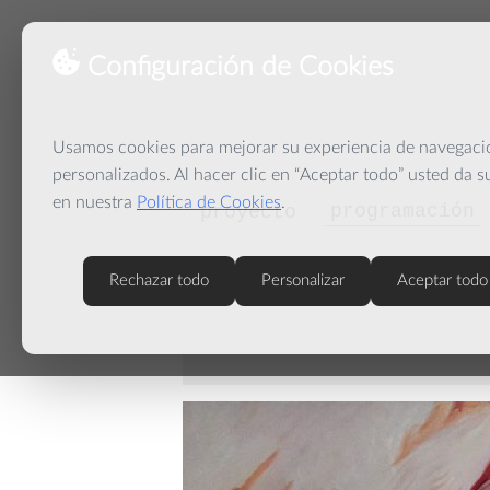
Configuración de Cookies
Usamos cookies para mejorar su experiencia de navegación
personalizados. Al hacer clic en “Aceptar todo” usted da 
en nuestra
Política de Cookies
.
programación
proyecto
Rechazar todo
Personalizar
Aceptar todo