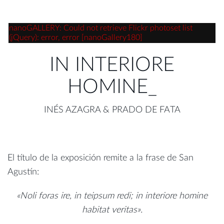
nanoGALLERY: Could not retrieve Flickr photoset list
(jQuery): error, error [nanoGallery180]
IN INTERIORE
HOMINE_
INÉS AZAGRA & PRADO DE FATA
El título de la exposición remite a la frase de San
Agustín:
«Noli foras ire, in teipsum redi; in interiore homine
habitat veritas».