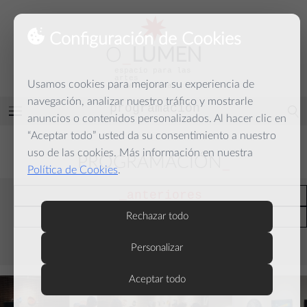
Configuración de Cookies
O
_
LUMEN
espacio para las
artes
Usamos cookies para mejorar su experiencia de
y la palabra
navegación, analizar nuestro tráfico y mostrarle
programación
Abrir
anuncios o contenidos personalizados. Al hacer clic en
menú
“Aceptar todo” usted da su consentimiento a nuestro
uso de las cookies. Más información en nuestra
PROGRAMACIÓN
Política de Cookies
.
anteriores
actuales
Rechazar todo
Personalizar
septiembre
Aceptar todo