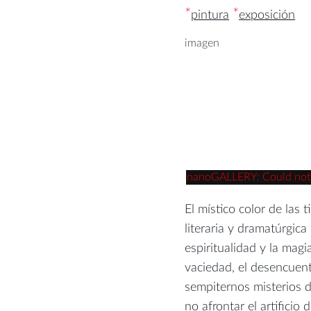
*
*
pintura
exposición
imagen
nanoGALLERY: Could not re
El místico color de las t
literaria y dramatúrgic
espiritualidad y la magia
vaciedad, el desencuent
sempiternos misterios de
no afrontar el artificio