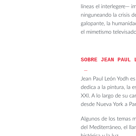
líneas el interlegere—
ninguneando la crisis d
galopante, la humanidad
el mimetismo televisado
SOBRE JEAN PAUL 
Jean Paul León Yodh es 
dedica a la pintura, la 
XXI. A lo largo de su c
desde Nueva York a Parí
Algunos de los temas má
del Mediterráneo, el ll
histórica y la luz.