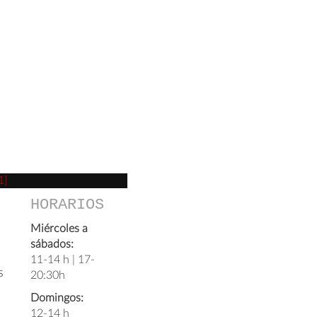
1]
HORARIOS
Miércoles a
sábados:
11-14 h | 17-
s
20:30h
Domingos:
12-14 h