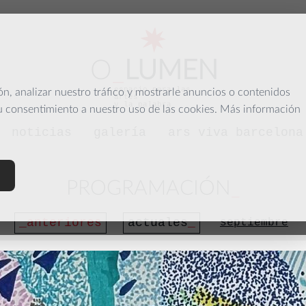
O
_
LUMEN
espacio para las
, analizar nuestro tráfico y mostrarle anuncios o contenidos
artes
y la palabra
su consentimiento a nuestro uso de las cookies. Más información
noticias
galería
ars viva barcelona
PROGRAMACIÓN
anteriores
actuales
septiembre