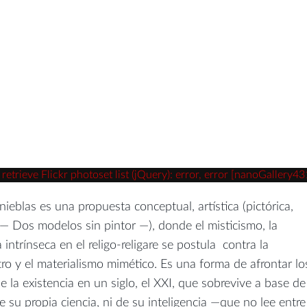
trieve Flickr photoset list (jQuery): error, error [nanoGallery43
inieblas es una propuesta conceptual, artística (pictórica,
a — Dos modelos sin pintor —), donde el misticismo, la
 intrínseca en el religo-religare se postula contra la
ro y el materialismo mimético. Es una forma de afrontar lo
 la existencia en un siglo, el XXI, que sobrevive a base de
 de su propia ciencia, ni de su inteligencia —que no lee entre