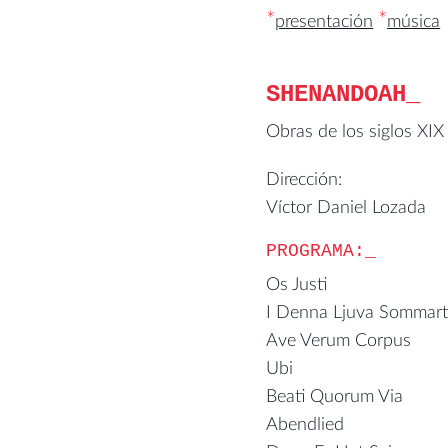
*
*
presentación
música
SHENANDOAH
Obras de los siglos XIX
Dirección:
Víctor Daniel Lozada
PROGRAMA:
Os Justi Anto
I Denna Ljuva Sommart
Ave Verum Corpus 
Ubi Caritas O
Beati Quorum Via C
Abendlied Josef