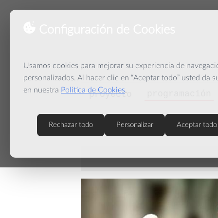
Configuración de Cookies
Usamos cookies para mejorar su experiencia de navegación
personalizados. Al hacer clic en “Aceptar todo” usted da 
en nuestra
Política de Cookies
.
programación
proyecto
Rechazar todo
Personalizar
Aceptar todo