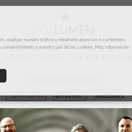
O
_
LUMEN
espacio para las
, analizar nuestro tráfico y mostrarle anuncios o contenidos
artes
y la palabra
su consentimiento a nuestro uso de las cookies. Más información
noticias
galería
ars viva barcelona
PROGRAMACIÓN
anteriores
actuales
septiembre