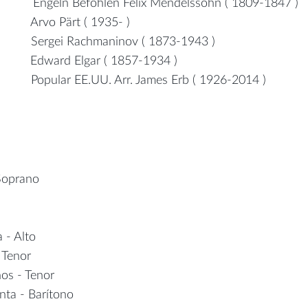
Engeln Befohlen Felix Mendelssohn ( 1809-1847 )
 Arvo Pärt ( 1935- )
 Sergei Rachmaninov ( 1873-1943 )
ard Elgar ( 1857-1934 )
r EE.UU. Arr. James Erb ( 1926-2014 )
Soprano
 - Alto
 Tenor
os - Tenor
nta - Barítono