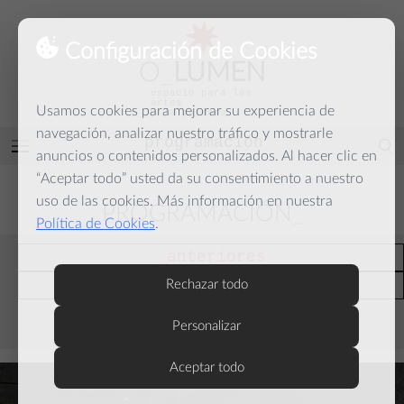
Configuración de Cookies
O
_
LUMEN
espacio para las
artes
Usamos cookies para mejorar su experiencia de
y la palabra
navegación, analizar nuestro tráfico y mostrarle
programación
Abrir
anuncios o contenidos personalizados. Al hacer clic en
menú
“Aceptar todo” usted da su consentimiento a nuestro
uso de las cookies. Más información en nuestra
PROGRAMACIÓN
Política de Cookies
.
anteriores
actuales
Rechazar todo
Personalizar
septiembre
Aceptar todo