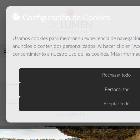
Configuración de Cookies
O
_
LUMEN
espacio para las
artes
Usamos cookies para mejorar su experiencia de navegación,
y la palabra
anuncios o contenidos personalizados. Al hacer clic en “Ac
programación
Abrir
consentimiento a nuestro uso de las cookies. Más informa
menú
PROGRAMACIÓN
Rechazar todo
anteriores
Personalizar
actuales
Aceptar todo
septiembre