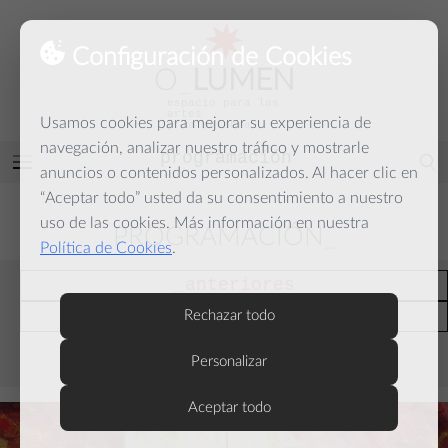
Configuración de Cookies
O
_
LUMEN
espacio para las
artes
Usamos cookies para mejorar su experiencia de
y la palabra
navegación, analizar nuestro tráfico y mostrarle
programación
Abrir
anuncios o contenidos personalizados. Al hacer clic en
menú
“Aceptar todo” usted da su consentimiento a nuestro
uso de las cookies. Más información en nuestra
PROGRAMACIÓN
Política de Cookies
.
anteriores
actuales
Rechazar todo
Personalizar
septiembre
Aceptar todo