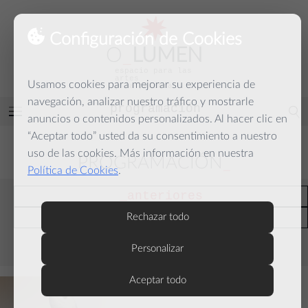
Configuración de Cookies
O
_
LUMEN
espacio para las
artes
Usamos cookies para mejorar su experiencia de
y la palabra
navegación, analizar nuestro tráfico y mostrarle
programación
Abrir
anuncios o contenidos personalizados. Al hacer clic en
menú
“Aceptar todo” usted da su consentimiento a nuestro
uso de las cookies. Más información en nuestra
PROGRAMACIÓN
Política de Cookies
.
anteriores
actuales
Rechazar todo
Personalizar
septiembre
Aceptar todo