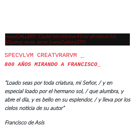
nanoGALLERY: Could not retrieve Flickr photoset list
(jQuery): error, error [nanoGallery379]
SPECVLVM CREATVRARVM
800 AÑOS MIRANDO A FRANCISCO
“Loado seas por toda criatura, mi Señor, / y en
especial loado por el hermano sol, / que alumbra, y
abre el día, y es bello en su esplendor, / y lleva por los
cielos noticia de su autor”
Francisco de Asís