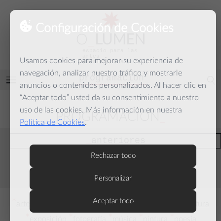
Configuración de Cookies
O
_
LUMEN
espacio para las
artes
Usamos cookies para mejorar su experiencia de
y la palabra
navegación, analizar nuestro tráfico y mostrarle
programación
Abrir
anuncios o contenidos personalizados. Al hacer clic en
menú
“Aceptar todo” usted da su consentimiento a nuestro
uso de las cookies. Más información en nuestra
PROGRAMACIÓN
Política de Cookies
.
anteriores
actuales
Rechazar todo
agosto
septiembre
Personalizar
*
*
Aceptar todo
*
*
*
arte lumínico
coloquio
conferencia
danza
escultura
*
*
*
*
*
exposición
fotografía
música
pintura
poesía