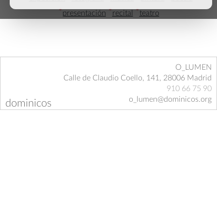
*
*
*
presentación
recital
teatro
O_LUMEN
Calle de Claudio Coello, 141, 28006 Madrid
910 66 75 90
o_lumen@dominicos.org
dominicos